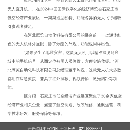
应急消防无人机、垂直起降人工催化作业无人机、电动
无人直升机……在2024中国国际数字化的经济博览会石家庄市
低空经济产业展区，一架架造型独特、功能各异的无人飞行器吸
引参观者驻足。
在河北鹰览自动化科技有限公司的展台前，一架通体红
色的无人机格外显眼，除了炫酷的外观，功能也同样出色。
“如果发生了地震灾害，这款无人机可以精准探测到废
墟中的手机信号，从而定位被困人员位置，方便实施救援。”河
北鹰览自动化科技有限公司总经理董平均说，这款无人机大多数
都用在应急救援，兼具了红外搜救、视频传输、激光测距等功
能。
据介绍，石家庄市低空经济产业展区聚集了30余家低空
经济产业相关企业，涵盖了航空制造、改装维修、通航运营、科
学技术研发、服务保障等领域。
开云棋牌平台官网 贵宾热线：021-58356521