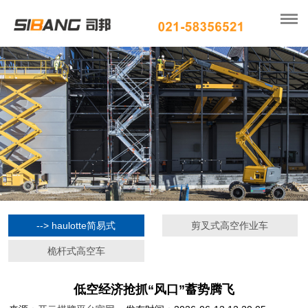
--> haulotte简易式
剪叉式高空作业车
桅杆式高空车
低空经济抢抓“风口”蓄势腾飞