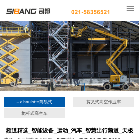
--> haulotte简易式
剪叉式高空作业车
桅杆式高空车
频道精选_智能设备_运动_汽车_智慧出行频道_天极