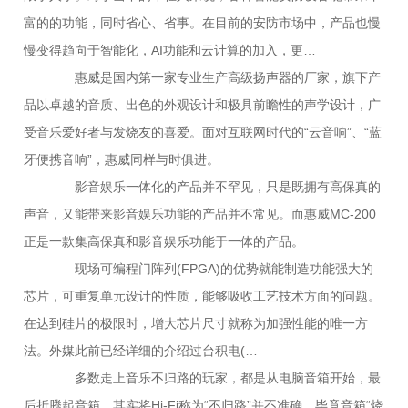
富的的功能，同时省心、省事。在目前的安防市场中，产品也慢
慢变得趋向于智能化，AI功能和云计算的加入，更…
惠威是国内第一家专业生产高级扬声器的厂家，旗下产
品以卓越的音质、出色的外观设计和极具前瞻性的声学设计，广
受音乐爱好者与发烧友的喜爱。面对互联网时代的“云音响”、“蓝
牙便携音响”，惠威同样与时俱进。
影音娱乐一体化的产品并不罕见，只是既拥有高保真的
声音，又能带来影音娱乐功能的产品并不常见。而惠威MC-200
正是一款集高保真和影音娱乐功能于一体的产品。
现场可编程门阵列(FPGA)的优势就能制造功能强大的
芯片，可重复单元设计的性质，能够吸收工艺技术方面的问题。
在达到硅片的极限时，增大芯片尺寸就称为加强性能的唯一方
法。外媒此前已经详细的介绍过台积电(…
多数走上音乐不归路的玩家，都是从电脑音箱开始，最
后折腾起音箱。其实将Hi-Fi称为“不归路”并不准确，毕竟音箱“烧