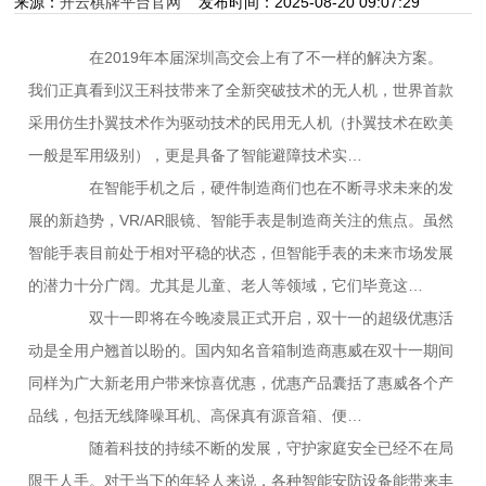
来源：
开云棋牌平台官网
发布时间：2025-08-20 09:07:29
网
在2019年本届深圳高交会上有了不一样的解决方案。
我们正真看到汉王科技带来了全新突破技术的无人机，世界首款
采用仿生扑翼技术作为驱动技术的民用无人机（扑翼技术在欧美
一般是军用级别），更是具备了智能避障技术实…
在智能手机之后，硬件制造商们也在不断寻求未来的发
展的新趋势，VR/AR眼镜、智能手表是制造商关注的焦点。虽然
智能手表目前处于相对平稳的状态，但智能手表的未来市场发展
的潜力十分广阔。尤其是儿童、老人等领域，它们毕竟这…
双十一即将在今晚凌晨正式开启，双十一的超级优惠活
动是全用户翘首以盼的。国内知名音箱制造商惠威在双十一期间
同样为广大新老用户带来惊喜优惠，优惠产品囊括了惠威各个产
品线，包括无线降噪耳机、高保真有源音箱、便…
随着科技的持续不断的发展，守护家庭安全已经不在局
限于人手。对于当下的年轻人来说，各种智能安防设备能带来丰