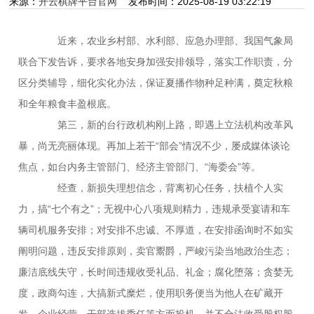
来源：
开云棋牌平台官网
发布时间：2025-08-19 03:22:19
用版
近来，农业乡村部、水利部、应急办理部、我国气象局
联合下发告诉，要求各地安身加强安排领导，落实工作职责，分
区分类辅导，细化实化办法，保证夏播作物种足种满，奠定秋粮
和全年粮食丰盈根底。
第三，新的台行政机构刚上路，即遇上立法机构改革风
暴，尚无亮丽体现。再加上若干“部会”情况不少，屡成媒体谈论
焦点，如台内务主管部门、经济主管部门、“海委会”等。
经查，新损失理想信念，背离初心任务，扶植个人实
力，搞“七个有之”；无视中心八项规则精力，违规承受宴请和车
辆司机服务安排；对安排不忠诚、不厚道，在安排函询时不如实
阐明问题，违反安排原则，卖官鬻爵，严峻污染当地政治生态；
廉洁底线失守，长时间违规收受礼品、礼金；腐化堕落；贪婪无
度，政商勾连，大搞新式糜烂，使用职务便当为他人在矿藏开
发、企业经营、干部选拔委任等方面投机，并不合法收受股权股